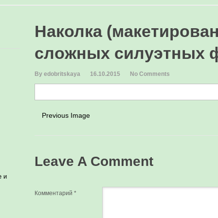
Наколка (макетирован
сложных силуэтных 
By edobritskaya
16.10.2015
No Comments
Previous Image
Leave A Comment
е и
Комментарий
*