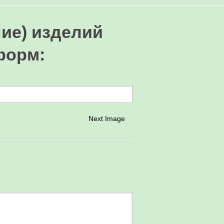
ие) изделий
форм
:
Next Image