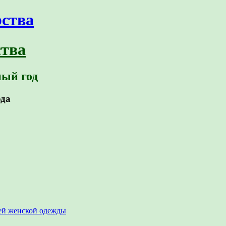
ства
ный год
ода
ей женской одежды