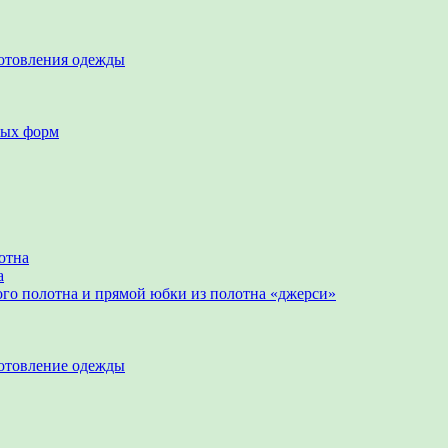
готовления одежды
ных форм
отна
а
ого полотна и прямой юбки из полотна «джерси»
готовление одежды