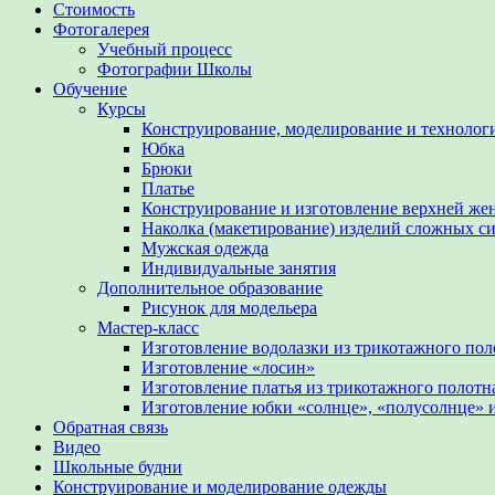
Стоимость
Фотогалерея
Учебный процесс
Фотографии Школы
Обучение
Курсы
Конструирование, моделирование и технолог
Юбка
Брюки
Платье
Конструирование и изготовление верхней же
Наколка (макетирование) изделий сложных с
Мужская одежда
Индивидуальные занятия
Дополнительное образование
Рисунок для модельера
Мастер-класс
Изготовление водолазки из трикотажного пол
Изготовление «лосин»
Изготовление платья из трикотажного полотн
Изготовление юбки «солнце», «полусолнце» и
Обратная связь
Видео
Школьные будни
Конструирование и моделирование одежды