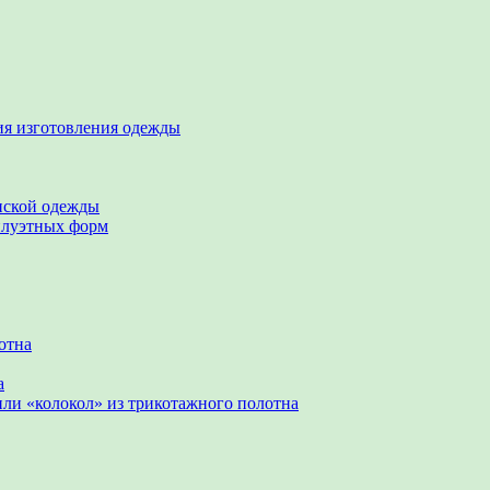
ия изготовления одежды
нской одежды
илуэтных форм
отна
а
ли «колокол» из трикотажного полотна