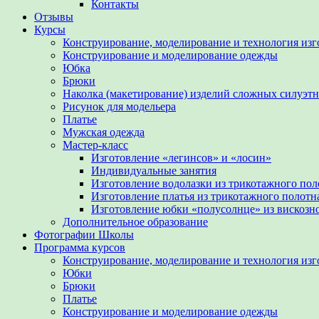
Контакты
Отзывы
Курсы
Конструирование, моделирование и технология из
Конструирование и моделирование одежды
Юбка
Брюки
Наколка (макетирование) изделий сложных силуэт
Рисунок для модельера
Платье
Мужская одежда
Мастер-класс
Изготовление «легинсов» и «лосин»
Индивидуальные занятия
Изготовление водолазки из трикотажного пол
Изготовление платья из трикотажного полотн
Изготовление юбки «полусолнце» из вискозн
Дополнительное образование
Фотографии Школы
Программа курсов
Конструирование, моделирование и технология из
Юбки
Брюки
Платье
Конструирование и моделирование одежды