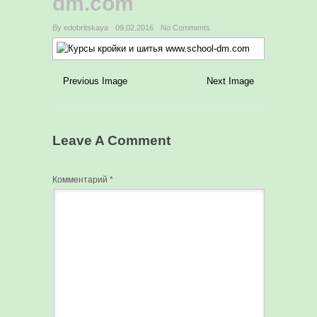
dm.com
By edobritskaya
09.02.2016
No Comments
Previous Image
Next Image
Leave A Comment
Комментарий
*