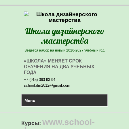
Школа дизайнерского
мастерства
Ведётся набор на новый 2026-2027 учебный год
«ШКОЛА» МЕНЯЕТ СРОК
ОБУЧЕНИЯ НА ДВА УЧЕБНЫХ
ГОДА
+7 (915) 363-93-94
school.dm2012@gmail.com
PRIMARY MENU
Skip to primary content
Menu
www.school-
Курсы
: