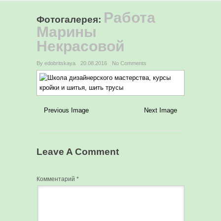
Работа
Фотогалерея
:
Марины
Некрасовой
By edobritskaya
20.08.2016
No Comments
Previous Image
Next Image
Leave A Comment
Комментарий
*