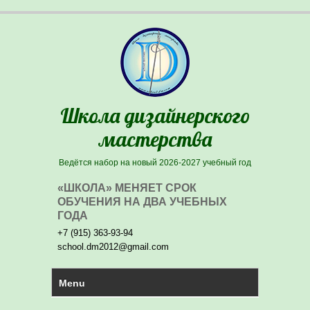
Школа дизайнерского
мастерства
Ведётся набор на новый 2026-2027 учебный год
«ШКОЛА» МЕНЯЕТ СРОК
ОБУЧЕНИЯ НА ДВА УЧЕБНЫХ
ГОДА
+7 (915) 363-93-94
school.dm2012@gmail.com
PRIMARY MENU
Skip to primary content
Menu