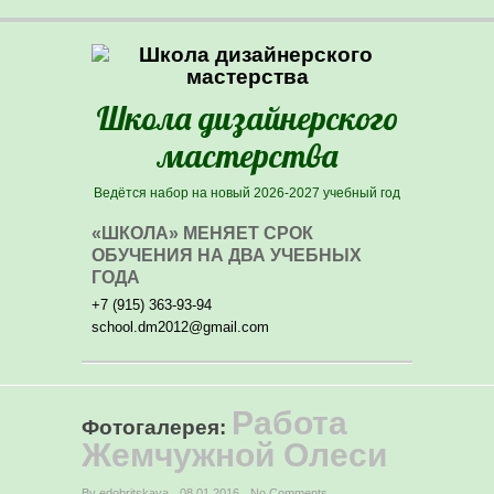
Школа дизайнерского
мастерства
Ведётся набор на новый 2026-2027 учебный год
«ШКОЛА» МЕНЯЕТ СРОК
ОБУЧЕНИЯ НА ДВА УЧЕБНЫХ
ГОДА
+7 (915) 363-93-94
school.dm2012@gmail.com
PRIMARY MENU
Skip to primary content
Работа
Фотогалерея
:
Жемчужной Олеси
By edobritskaya
08.01.2016
No Comments